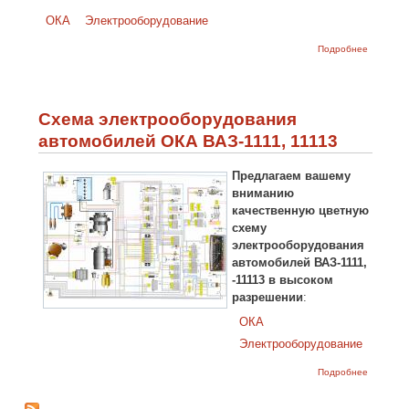
ОКА
Электрооборудование
о Схема
Подробнее
соедине
генерат
ОКА
ВАЗ-1111
1113
Схема электрооборудования
автомобилей ОКА ВАЗ-1111, 11113
Предлагаем вашему
вниманию
качественную цветную
схему
электрооборудования
автомобилей ВАЗ-1111,
-11113 в высоком
разрешении
:
ОКА
Электрооборудование
о Схема
Подробнее
электроо
автомоб
ВАЗ-1111