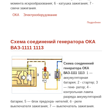
момента искрообразования; 6 - катушка зажигания; 7 -
свечи зажигания.
ОКА
Электрооборудование
о Схема
Подробнее
бесконта
системы
зажиган
автомоб
ОКА ВАЗ
Схема соединений генератора ОКА
- 1113
ВАЗ-1111 1113
Схема соединений
генератора ОКА
ВАЗ-1111 1113
: 1 —
аккумуляторная
батарея; 2 - стартер; 3
— гене- ратор; 4 -
контрольная лампа
разряда аккумуляторной
батареи; 5 — блок предохра- нителей; б - реле
выключателя зажигания; 7 — выключатель зажигания.