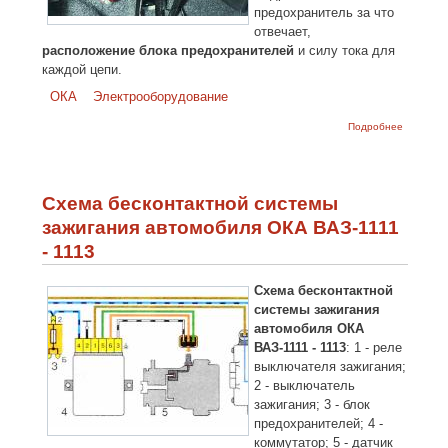
предохранитель за что
отвечает,
расположение блока предохранителей
и силу тока для
каждой цепи.
ОКА
Электрооборудование
о Блок
Подробнее
предохр
автомоб
ВАЗ-1111 
Схема бесконтактной системы
зажигания автомобиля ОКА ВАЗ-1111
- 1113
Схема бесконтактной
системы зажигания
автомобиля ОКА
ВАЗ-1111 - 1113
: 1 - реле
выключателя зажигания;
2 - выключатель
зажигания; 3 - блок
предохранителей; 4 -
коммутатор; 5 - датчик