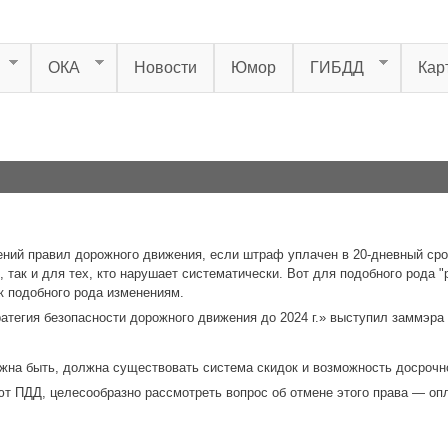
ОКА
Новости
Юмор
ГИБДД
Кар
ений правил дорожного движения, если штраф уплачен в 20-дневный сро
 так и для тех, кто нарушает систематически. Вот для подобного рода 
к подобного рода изменениям.
атегия безопасности дорожного движения до 2024 г.» выступил заммэра
лжна быть, должна существовать система скидок и возможность досроч
т ПДД, целесообразно рассмотреть вопрос об отмене этого права — опл