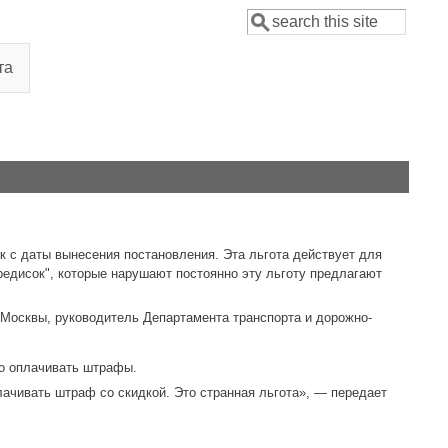
Поиск
Форма поиска
та
к с даты вынесения постановления. Эта льгота действует для
"редисок", которые нарушают постоянно эту льготу предлагают
 Москвы, руководитель Департамента транспорта и дорожно-
но оплачивать штрафы.
ачивать штраф со скидкой. Это странная льгота», — передает