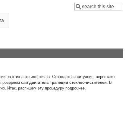
Поиск
Форма поиска
та
ии на этих авто идентична. Стандартная ситуация, перестают
- проверяем сам
двигатель трапеции стеклоочистителей
. В
тно. Итак, распишем эту процедуру подробнее.