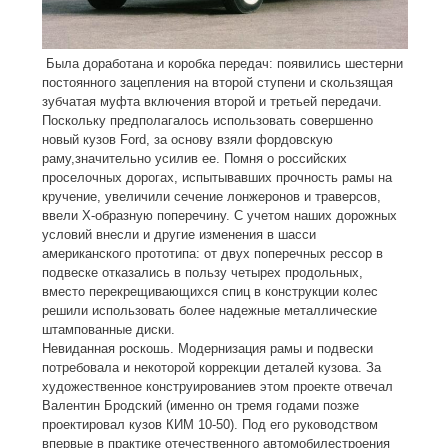
Была доработана и коробка передач: появились шестерни
постоянного зацепления на второй ступени и скользящая
зубчатая муфта включения второй и третьей передачи.
Поскольку предполагалось использовать совершенно
новый кузов Ford, за основу взяли фордовскую
раму,значительно усилив ее. Помня о российских
проселочных дорогах, испытывавших прочность рамы на
кручение, увеличили сечение лонжеронов и траверсов,
ввели Х-образную поперечину. С учетом наших дорожных
условий внесли и другие изменения в шасси
американского прототипа: от двух поперечных рессор в
подвеске отказались в пользу четырех продольных,
вместо перекрещивающихся спиц в конструкции колес
решили использовать более надежные металлические
штампованные диски.
Невиданная роскошь. Модернизация рамы и подвески
потребовала и некоторой коррекции деталей кузова. За
художественное конструированиев этом проекте отвечал
Валентин Бродский (именно он тремя годами позже
проектировал кузов КИМ 10-50). Под его руководством
впервые в практике отечественного автомобилестроения