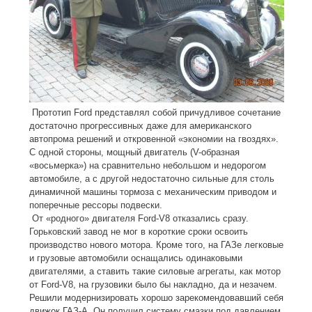
Прототип Ford представлял собой причудливое сочетание
достаточно прогрессивных даже для американского
автопрома решений и откровенной «экономии на гвоздях».
С одной стороны, мощный двигатель (V-образная
«восьмерка») на сравнительно небольшом и недорогом
автомобиле, а с другой недостаточно сильные для столь
динамичной машины тормоза с механическим приводом и
поперечные рессоры подвески.
От «родного» двигателя Ford-V8 отказались сразу.
Горьковский завод не мог в короткие сроки освоить
производство нового мотора. Кроме того, на ГАЗе легковые
и грузовые автомобили оснащались одинаковыми
двигателями, а ставить такие силовые агрегаты, как мотор
от Ford-V8, на грузовики было бы накладно, да и незачем.
Решили модернизировать хорошо зарекомендовавший себя
движок ГАЗ-А. Он получил систему смазки под давлением,