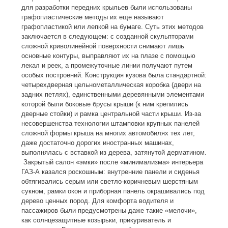
для разработки передних крыльев были использованы
графопластические методы их еще называют
графопластикой или лепкой на бумаге. Суть этих методов
заключается в следующем: с созданной скульпторами
сложной криволинейной поверхности снимают лишь
основные контуры, выправляют их на плазе с помощью
лекал и реек, а промежуточные линии получают путем
особых построений. Конструкция кузова была стандартной:
четырехдверная цельнометаллическая коробка (двери на
задних петлях), единственными деревянными элементами
которой были боковые брусы крыши (к ним крепились
дверные стойки) и рамка центральной части крыши. Из-за
несовершенства технологии штамповки крупных панелей
сложной формы крыша на многих автомобилях тех лет,
даже достаточно дорогих иностранных машинах,
выполнялась с вставкой из дерева, затянутой дерматином.
Закрытый салон «эмки» после «минимализма» интерьера
ГАЗ-А казался роскошным: внутренние панели и сиденья
обтягивались серым или светло-коричневым шерстяным
сукном, рамки окон и приборная панель окрашивались под
дерево ценных пород. Для комфорта водителя и
пассажиров были предусмотрены даже такие «мелочи»,
как солнцезащитные козырьки, прикуриватель и