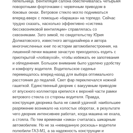
пепельница. Вентиляция салона обеспечивалась четырьмя
поворотными форточками с червячным приводом в
боковых окнах. Ветровое стекло могло подниматься
вперед-вверх с помощью «барашка» на торпедо. Сейчас
трудно сказать, насколько эффективно «система
бессквозняковой вентиляции» справлялась со
сквозняками. Зато зимой, по свидетельству Юрия
Долматовского, известного автодизайнера и автора
многочисленных книг по истории автомобилестроения, на
лишенной печки машине зачастую приходилось ездить с
приоткрытой «лобовухой», чтобы избежать ее запотевания
и обледенения. Большое внимание было уделено удобству
и комфорту водителя. Водительское сиденье
перемещалось вперед-назад для выбора оптимального
расстояния до педалей. Свет фар переключался ножной
гашеткой. Единственный дворник с вакуумным приводом
от впускного коллектора крепился к верхней части рамки
ветрового стекла со стороны водителя. Правда,
конструкция дворника была не самой удачной: наибольшее
разряжение возникало на холостых оборотах, в результате
чего дворник интенсивнее работал, когда машина не ехала,
а стояла. По тем временам «эмка» считалась шикарным
автомобилем. Но не за «невиданную роскошь» водители
полюбили ГАЗ-М1, а за надежность конструкции и