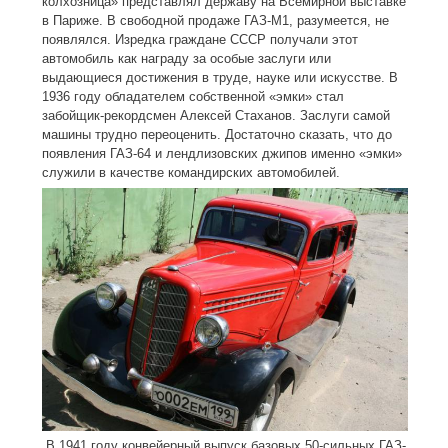
колхозница» представлял державу на Всемирной выставке
в Париже. В свободной продаже ГАЗ-M1, разумеется, не
появлялся. Изредка граждане СССР получали этот
автомобиль как награду за особые заслуги или
выдающиеся достижения в труде, науке или искусстве. В
1936 году обладателем собственной «эмки» стал
забойщик-рекордсмен Алексей Стаханов. Заслуги самой
машины трудно переоценить. Достаточно сказать, что до
появления ГАЗ-64 и лендлизовских джипов именно «эмки»
служили в качестве командирских автомобилей.
В 1941 году конвейерный выпуск базовых 50-сильных ГАЗ-