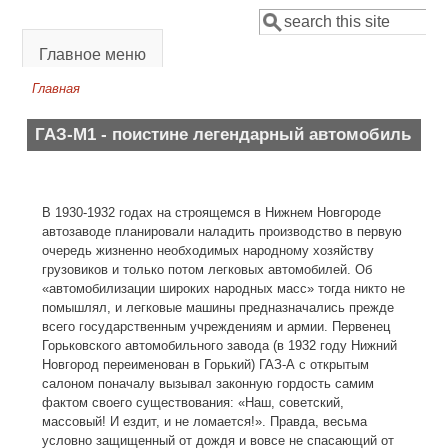
Перейти к основному содержанию
Поиск
Форма поиска
Главное меню
Главная
Вы здесь
ГАЗ-М1 - поистине легендарный автомобиль
В 1930-1932 годах на строящемся в Нижнем Новгороде
автозаводе планировали наладить производство в первую
очередь жизненно необходимых народному хозяйству
грузовиков и только потом легковых автомобилей. Об
«автомобилизации широких народных масс» тогда никто не
помышлял, и легковые машины предназначались прежде
всего государственным учреждениям и армии. Первенец
Горьковского автомобильного завода (в 1932 году Нижний
Новгород переименован в Горький) ГАЗ-А с открытым
салоном поначалу вызывал законную гордость самим
фактом своего существования: «Наш, советский,
массовый! И ездит, и не ломается!». Правда, весьма
условно защищенный от дождя и вовсе не спасающий от