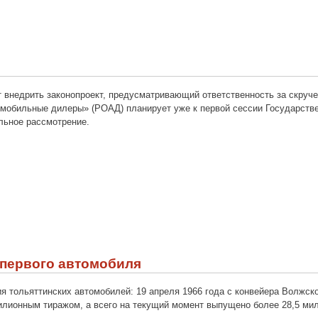
 внедрить законопроект, предусматривающий ответственность за скруче
омобильные дилеры» (РОАД) планирует уже к первой сессии Государстве
льное рассмотрение.
 первого автомобиля
ия тольяттинских автомобилей: 19 апреля 1966 года с конвейера Волжс
илионным тиражом, а всего на текущий момент выпущено более 28,5 ми