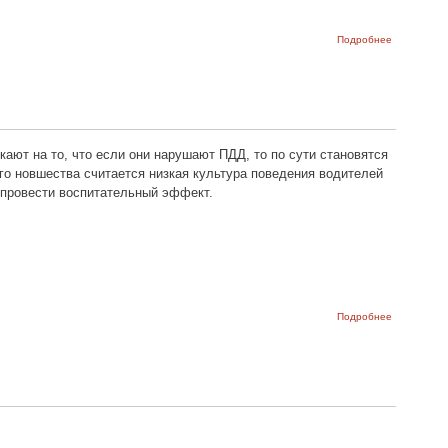
о Таблица
Подробнее
штрафов
за
нарушение
пдд 2017
ают на то, что если они нарушают ПДД, то по сути становятся
о новшества считается низкая культура поведения водителей
 провести воспитательный эффект.
о Новые
Подробнее
дорожные
знаки в РФ
–
«Водитель,
ты
олень»…