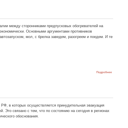
штраф за
наклейку н
стекле
аталии между сторонниками предпусковых обогревателей на
 экономически. Основными аргументами противников
втозапуском, мол, с брелка заведем, разогреем и поедем. И те
о Предпуск
Подробнее
обогревате
ВАЗ -
целесообр
 РФ, в которых осуществляется принудительная эвакуация
. Это связано с тем, что по состоянию на сегодня в регионах
ического обоснования.