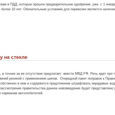
вам в ПДД, которые прошли предварительное одобрение, уже с 1 января
е более 10 лет. Обязательным условием для перевозки является налич
у на стекле
, а точнее за ее отсутствие предлагает ввести МВД РФ. Речь идет про т
имней резиной с применением шипов. Очередной пакет поправок к Прав
обственно в нем и содержится предложение штрафовать нерадивых води
 рассмотрение правительства данное нововведение будет представлено 
о карманам автолюбителей.