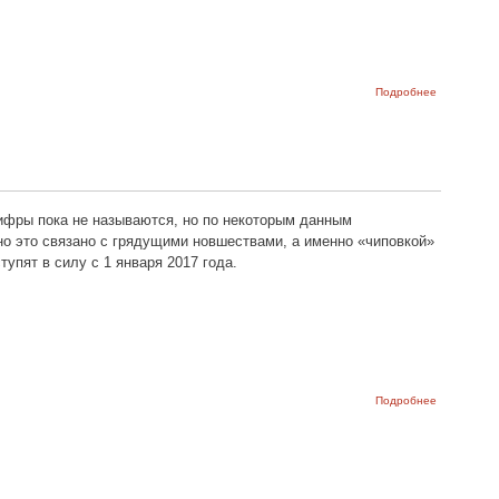
о В
Подробнее
сентябре
подешевее
эвакуация
авто
цифры пока не называются, но по некоторым данным
но это связано с грядущими новшествами, а именно «чиповкой»
упят в силу с 1 января 2017 года.
о Права и
Подробнее
свидетельс
о регистра
авто снова
подорожаю