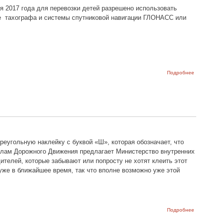
 2017 года для перевозки детей разрешено использовать
ие тахографа и системы спутниковой навигации ГЛОНАСС или
о
Подробнее
Изменения
в правилах
дорожного
движения
с 1 января
2017 года
реугольную наклейку с буквой «Ш», которая обозначает, что
илам Дорожного Движения предлагает Министерство внутренних
телей, которые забывают или попросту не хотят клеить этот
уже в ближайшее время, так что вполне возможно уже этой
о
Подробнее
Нововведе
в ПДД -