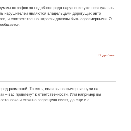
 суммы штрафов за подобного рода нарушение уже неактуальны
асть нарушителей являются владельцами дорогущих авто
аров, и соответственно штрафы должны быть соразмерными. О
сообщается.
о Штраф з
Подробнее
проезд по
пешеходно
зоне може
вырасти до
50000
рублей
еред
разметкой
.
То
есть
,
если
вы
например
глянули
на
нак
–
вас
привлекут
к
ответственности
.
Или
например
вы
остановка
и
стоянка
запрещена
висит
,
да
еще
и
с