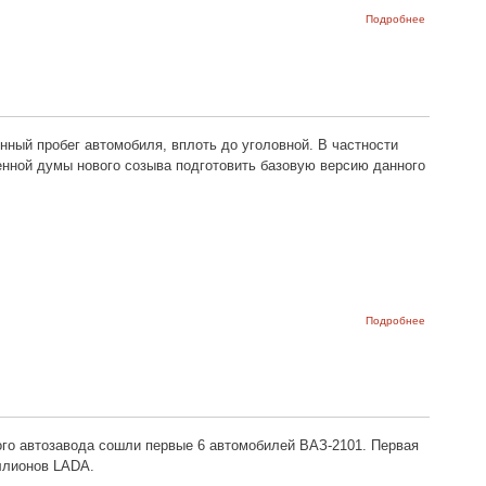
о
Подробнее
Противоре
разметки и
знака –
штрафы
отменят?
нный пробег автомобиля, вплоть до уголовной. В частности
нной думы нового созыва подготовить базовую версию данного
о
Подробнее
Скрутил
пробег?
Суши
сухари…
кого автозавода сошли первые 6 автомобилей ВАЗ-2101. Первая
ллионов LADA.