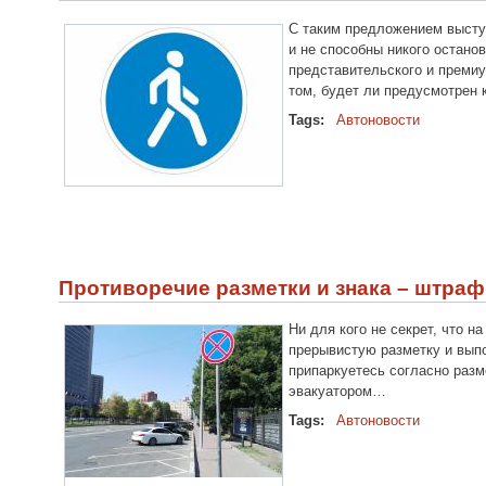
С таким предложением высту
и не способны никого остано
представительского и премиу
том, будет ли предусмотрен 
Tags:
Автоновости
Противоречие разметки и знака – штра
Ни
для
кого
не
секрет
,
что
на
прерывистую
разметку
и
вып
припаркуетесь
согласно
разм
эвакуатором
…
Tags:
Автоновости