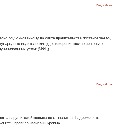
о
Подробнее
Ограничен
для
начинающи
водителей 
новое в ПД
2017
ласно опубликованному на сайте правительства постановлению,
ждународные водительские удостоверения можно не только
муниципальных услуг (МФЦ).
о Замена и
Подробнее
выдача
водительск
удостовер
– изменени
2017.
ия, а нарушителей меньше не становится. Надеемся что
мните - правила написаны кровью...