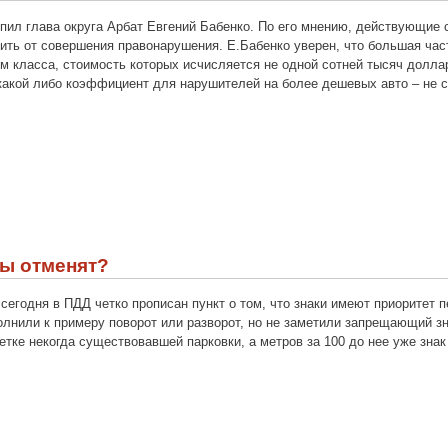
пил глава округа Арбат Евгений Бабенко. По его мнению, действующие
вить от совершения правонарушения. Е.Бабенко уверен, что большая ч
м класса, стоимость которых исчисляется не одной сотней тысяч долл
какой либо коэффициент для нарушителей на более дешевых авто – не 
фы отменят?
сегодня
в
ПДД
четко
прописан
пункт
о
том
,
что
знаки
имеют
приоритет
п
олнили
к
примеру
поворот
или
разворот
,
но
не
заметили
запрещающий
з
етке
некогда
существовавшей
парковки
,
а
метров
за
100
до
нее
уже
знак