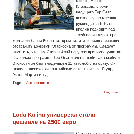
может сменить
Кларксона в роли
ведущего Top Gear,
поскольку, по мнению
руководства BBC он
вполне подходит под
требования директора
компании Дэнни Коэна, который, кстати, и принял решение
отстранить Джереми Кларксона от программы. Следует
отметить, что сам Стивен Фрай пару раз принимал участие
в съемках программы Top Gear и очень любит автомобили.
В юности он был владельцем 11 автомобилей сразу. Он
любил классические английские авто, такие как Ягуар,
Астон Мартин и т.д.
Tags:
Автоновости
о Вместо
Подробнее
знамени
Джереми
Кларксо
ведущим
Gear мо
Lada Kalina универсал стала
стать
Стивен
дешевле на 2500 евро
Фрай
Связано это с тем, что в