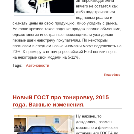
автопроизводителям
ничего не остается как
либо подстраиваться
под новые реалии и
снижать цены на свою продукцию, либо уходить с рынка.
На фоне кризиса такое падение продаж вполне объяснимо,
однако многие иностранные производители уже делают
первые шаги навстречу покупателям. По некоторым
прогнозам в среднем новые иномарки могут подешеветь на
20%. К примеру с пятницы российский Ford понизит цены
на некоторые свои модели на 5-11%.
Tags:
Автоновости
о Цены
Подробнее
на
иномарк
падают
вниз, а
ВАЗ
Новый ГОСТ про тонировку, 2015
дорожае
года. Важные изменения.
Ну наконец то,
дождались, взамен
морально и физически
устаревшего ГОСТА по