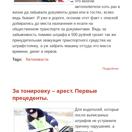
что многие
автолюбители хоть раз в
жизни да забывали документы дома или в гостях, всяко
ведь бывает. И уже в дороге, осознав этот факт с опаской
добирались до места назначения и ехали на
общественном транспорте за документами. Ведь за
забывчивость помимо штрафа в 500 рублей грозит так же
принудительная эвакуация транспортного средства на
штрафстоянку, а уж забрать машину оттуда это масса
времени, денег и нервов.
Tags:
Автоновости
о Забыл
Подробнее
дома
докумен
на
автомоб
Не беда!
За тонировку – арест. Первые
прецеденты.
Для водителей, которые
после выписанных
штрафов не устранили
причину нарушения, а
именно не