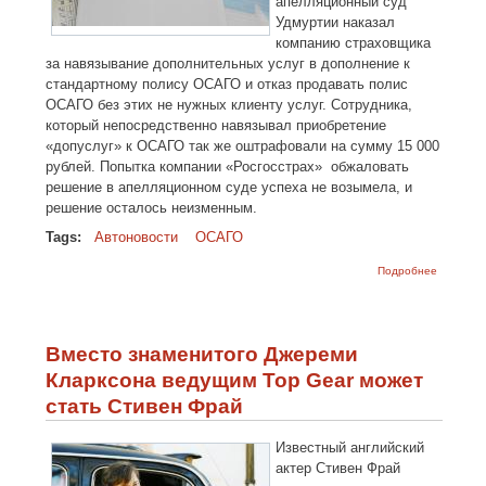
апелляционный суд
Удмуртии наказал
компанию страховщика
за навязывание дополнительных услуг в дополнение к
стандартному полису ОСАГО и отказ продавать полис
ОСАГО без этих не нужных клиенту услуг. Сотрудника,
который непосредственно навязывал приобретение
«допуслуг» к ОСАГО так же оштрафовали на сумму 15 000
рублей. Попытка компании «Росгосстрах» обжаловать
решение в апелляционном суде успеха не возымела, и
решение осталось неизменным.
Tags:
Автоновости
ОСАГО
о В Удму
Подробнее
«Росгосс
оштрафо
за навяз
дополни
услуг к 
Вместо знаменитого Джереми
Кларксона ведущим Top Gear может
стать Стивен Фрай
Известный английский
актер Стивен Фрай