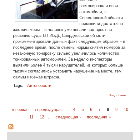
растонировали свои
автомобили, в
Свердловской области
применили достаточно
жесткие меры – 5 человек уже попали под арест по
решению суда. В ГИБДД Свердловской области
прокомментировали данный факт следующим образом – в
последнее время, после отмены нормы снятия номеров за
незаконную тонировку сильно увеличилось количество
тонированных автомобилей. За неделю инспекторы
выявили более 4 тысяч нарушителей, из которых больше
тысячи согласились устранить нарушение на месте, тем
самым избежав штрафа.
Tags:
Автоновости
о За
Подробнее
тонировк
арест.
Первые
« первая
‹ предыдущая
…
4
5
6
7
8
9
10
прецеден
Страницы
11
12
…
следующая ›
последняя »