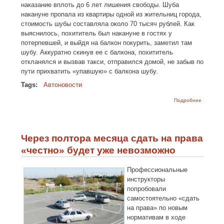
наказание вплоть до 6 лет лишения свободы. Шуба
накануне пропала из квартиры одной из жительниц города,
стоимость шубы составляла около 70 тысяч рублей. Как
выяснилось, похититель был накануне в гостях у
потерпевшей, и выйдя на балкон покурить, заметил там
шубу. Аккуратно скинув ее с балкона, похититель
откланялся и вызвав такси, отправился домой, не забыв по
пути прихватить «упавшую» с балкона шубу.
Tags:
Автоновости
о Чехлы
Подробнее
на
«зубило
обошлис
водител
в 6 лет
Через полтора месяца сдать на права
лишения
свободы
«честно» будет уже невозможно
Профессиональные
инструкторы
попробовали
самостоятельно «сдать
на права» по новым
нормативам в ходе