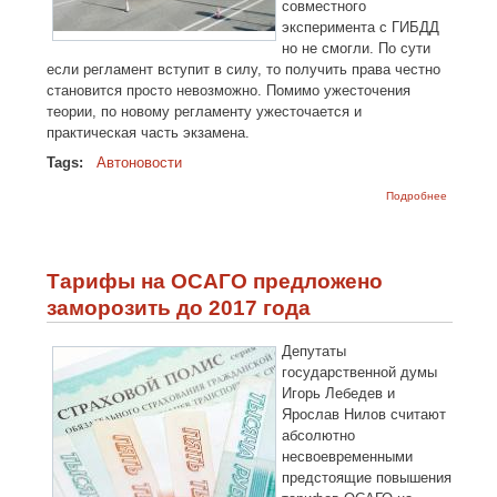
совместного
эксперимента с ГИБДД
но не смогли. По сути
если регламент вступит в силу, то получить права честно
становится просто невозможно. Помимо ужесточения
теории, по новому регламенту ужесточается и
практическая часть экзамена.
Tags:
Автоновости
о Через
Подробнее
полтора
месяца
сдать на
права
«честно»
Тарифы на ОСАГО предложено
будет уж
невозмо
заморозить до 2017 года
Депутаты
государственной думы
Игорь Лебедев и
Ярослав Нилов считают
абсолютно
несвоевременными
предстоящие повышения