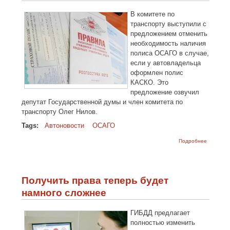
В комитете по
транспорту выступили с
предложением отменить
необходимость наличия
полиса ОСАГО в случае,
если у автовладельца
оформлен полис
КАСКО. Это
предложение озвучил
депутат Государственной думы и член комитета по
транспорту Олег Нилов.
Tags:
Автоновости
ОСАГО
о
Подробнее
Частичн
отмена
ОСАГО?
Получить права теперь будет
намного сложнее
ГИБДД предлагает
полностью изменить