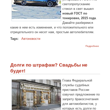
светопропусканию
стекол в свет вышел
новый ГОСТ по
тонировке, 2015 года
.
Давайте разберемся
какие в нем есть изменения, и что положительного или
отрицательного он несет нам, простым автолюбителям.
Tags:
Автоновости
о Новый
Подробнее
ГОСТ про
тонировк
2015 год
Важные
изменени
Долги по штрафам? Свадьбы не
будет!
Глава Федеральной
службы судебных
приставов России
озвучил предложение по
запрету бракосочетания
для автомобилистов, у
которых есть долги по