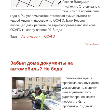
России Владимир
Чистюхин. Это связано с
тем, что с 1 апреля сего
года в РФ увеличивается страховая сумма выплат за
ущерб жизни и здоровью по ОСАГО. Банк России
пообещал дать расчеты по тарифообразованию полисов
ОСАГО к началу апреля 2015 года.
Tags:
Автоновости
ОСАГО
о Очере
Подробнее
подорож
полисов
ОСАГО с
апреля
Забыл дома документы на
автомобиль? Не беда!
В ближайшее время
проблема забытых дома
документов на машину
или водительского
удостоверения может
перестать быть
проблемой. Я думаю,