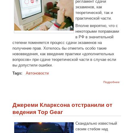
регламент сдачи
экзаменов, как
теоретической, так и
практической части.
Вполне вероятно, что с
некоторыми поправками
в РФ в значительной
степени поменяется процесс сдачи экзаменов на
получение прав. Хотелось бы отметить особо такие
нововведения, как введение практики «дополнительных
вопросов» при сдаче теоретической части в случае если
вы допустили ошибки.
Tags:
Автоновости
о
Подробнее
Получить
права
теперь
будет
намного
Джереми Кларксона отстранили от
сложнее
ведения Top Gear
Скандально известный
своим стебом над