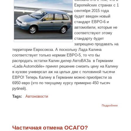
Европейских странах с 1
сентября 2015 года
будет введен новый
стандарт ЕВРО-6 и
автомобили, которые не
соответствуют этому
стандарту будет
запрещено продавать на
территории Евросоюза. А поскольку Лада Калина
соответствует только нормам ЕВРО-5, то что бы
распродать остатки Калин дилер АвтоВАЗа в Германии
«Lada Automobile» принял решение снизить цену на Калину
в кузове универсал аж на целых две с половиной тысячи
ЕВРО! Теперь Калину в Германии можно приобрести за
6950 евро (это по текущему курсу примерно 450 тысяч
рублей).
Tags:
Автоновости
о Lada
Подробнее
Kalina
универс
стала
дешевле
на 2500
Частичная отмена ОСАГО?
евро