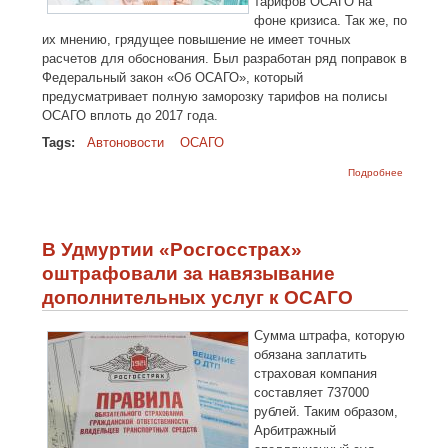
тарифов ОСАГО на
фоне кризиса. Так же, по
их мнению, грядущее повышение не имеет точных
расчетов для обоснования. Был разработан ряд поправок в
Федеральный закон «Об ОСАГО», который
предусматривает полную заморозку тарифов на полисы
ОСАГО вплоть до 2017 года.
Tags:
Автоновости
ОСАГО
о Тариф
Подробнее
на ОСАГ
предлож
замороз
до 2017
года
В Удмуртии «Росгосстрах»
оштрафовали за навязывание
дополнительных услуг к ОСАГО
Сумма штрафа, которую
обязана заплатить
страховая компания
составляет 737000
рублей. Таким образом,
Арбитражный