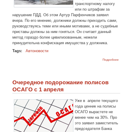
транспортному налогу
или по штрафам за
нарушение ПДД. Об этом Артур Парфенчиков заявил
вчера. По его мнению, должники должны приходить сами,
руководствуясь теми или иными мотивами, а не судебные
приставы должны за ним гоняться. Он считает данный
метод гораздо более цивилизованным, нежели
принудительна конфискация имущества у должника.
Tags:
Автоновости
о Долги 
Подробнее
штрафа
Свадьбы
не будет
Очередное подорожание полисов
ОСАГО с 1 апреля
Уже в апреле текущего
года ценник на полисы
ОСАГО вырастете не
менее чем на 30%. Про
это заявил заместитель
председателя Банка