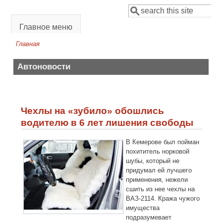
Перейти к основному содержанию
Поиск
Форма поиска
Главное меню
Главная
Вы здесь
Автоновости
Чехлы на «зубило» обошлись
водителю в 6 лет лишения свободы
В Кемерове был пойман
похититель норковой
шубы, который не
придумал ей лучшего
применения, нежели
сшить из нее чехлы на
ВАЗ-2114. Кража чужого
имущества
подразумевает