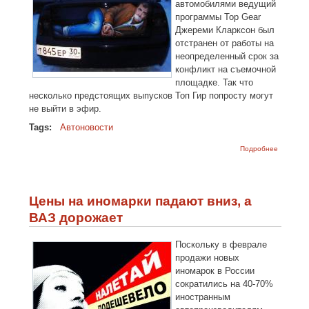
автомобилями ведущий
программы Top Gear
Джереми Кларксон был
отстранен от работы на
неопределенный срок за
конфликт на съемочной
площадке. Так что
несколько предстоящих выпусков Топ Гир попросту могут
не выйти в эфир.
Tags:
Автоновости
о Джере
Подробнее
Кларксо
отстран
от веден
Top Gear
Цены на иномарки падают вниз, а
ВАЗ дорожает
Поскольку в феврале
продажи новых
иномарок в России
сократились на 40-70%
иностранным