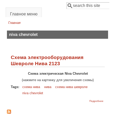
Перейти к основному содержанию
Поиск
Форма поиска
Главное меню
Главная
Вы здесь
niva chevrolet
Схема электрооборудования
Шевроле Нива 2123
Схема электрическая Niva Chevrolet
(нажмите на картинку для увеличения схемы)
Tags:
схема нива
нива
схема нива шевроле
niva chevrolet
о Схема
Подробнее
электроо
Шевроле