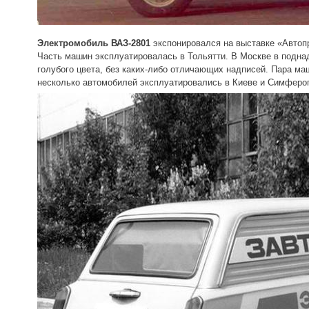
Электромобиль ВАЗ-2801
экспонировался на выставке «Автопр
Часть машин эксплуатировалась в Тольятти. В Москве в подна
голубого цвета, без каких-либо отличающих надписей. Пара м
несколько автомобилей эксплуатировались в Киеве и Симферо