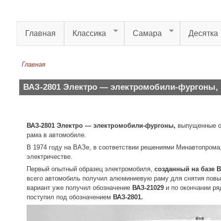
Перейти к основному содержанию
Главная
Классика
Самара
Десятка
Главная
Вы здесь
ВАЗ-2801 Электро — электромобили-фургоны, 
ВАЗ-2801 Электро — электромобили-фургоны,
выпущенные о
рама в автомобиле.
В 1974 году на ВАЗе, в соответствии решениями Минавтопрома
электричестве.
Первый опытный образец электромобиля,
созданный на базе 
всего автомобиль получил алюминиевую раму для снятия повыш
вариант уже получил обозначение
ВАЗ-21029
и по окончании ря
поступил под обозначением
ВАЗ-2801.